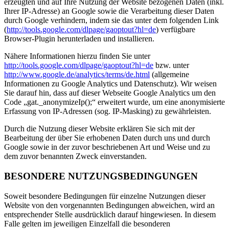
erzeugten und auf Ihre Nutzung der Website bezogenen Daten (inkl.
Ihrer IP-Adresse) an Google sowie die Verarbeitung dieser Daten
durch Google verhindern, indem sie das unter dem folgenden Link
(
http://tools.google.com/dlpage/gaoptout?hl=de
) verfügbare
Browser-Plugin herunterladen und installieren.
Nähere Informationen hierzu finden Sie unter
http://tools.google.com/dlpage/gaoptout?hl=de
bzw. unter
http://www.google.de/analytics/terms/de.html
(allgemeine
Informationen zu Google Analytics und Datenschutz). Wir weisen
Sie darauf hin, dass auf dieser Webseite Google Analytics um den
Code „gat._anonymizeIp();“ erweitert wurde, um eine anonymisierte
Erfassung von IP-Adressen (sog. IP-Masking) zu gewährleisten.
Durch die Nutzung dieser Website erklären Sie sich mit der
Bearbeitung der über Sie erhobenen Daten durch uns und durch
Google sowie in der zuvor beschriebenen Art und Weise und zu
dem zuvor benannten Zweck einverstanden.
BESONDERE NUTZUNGSBEDINGUNGEN
Soweit besondere Bedingungen für einzelne Nutzungen dieser
Website von den vorgenannten Bedingungen abweichen, wird an
entsprechender Stelle ausdrücklich darauf hingewiesen. In diesem
Falle gelten im jeweiligen Einzelfall die besonderen